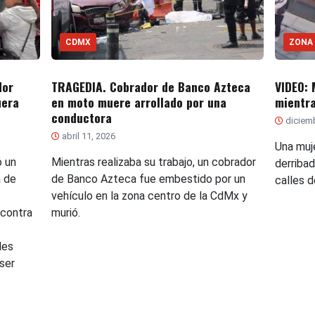
CDMX
ZONA
dor
TRAGEDIA. Cobrador de Banco Azteca
VIDEO: 
uera
en moto muere arrollado por una
mientra
conductora
diciemb
abril 11, 2026
Una muje
ó un
Mientras realizaba su trabajo, un cobrador
derriba
a de
de Banco Azteca fue embestido por un
calles 
vehículo en la zona centro de la CdMx y
 contra
murió.
les
ser