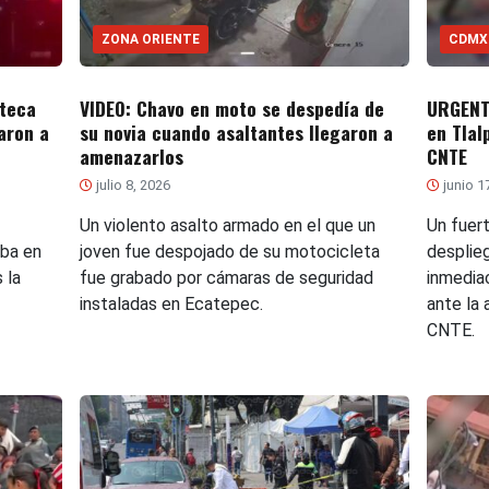
ZONA ORIENTE
CDMX
zteca
VIDEO: Chavo en moto se despedía de
URGENT
aron a
su novia cuando asaltantes llegaron a
en Tlal
amenazarlos
CNTE
julio 8, 2026
junio 1
Un violento asalto armado en el que un
Un fuer
aba en
joven fue despojado de su motocicleta
desplie
 la
fue grabado por cámaras de seguridad
inmedia
instaladas en Ecatepec.
ante la
CNTE.