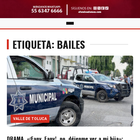
ETIQUETA: BAILES
VALLE DE TOLUCA
DRAMA. «¡Fany, Fany!, no, déjenme ver a mi hija»;