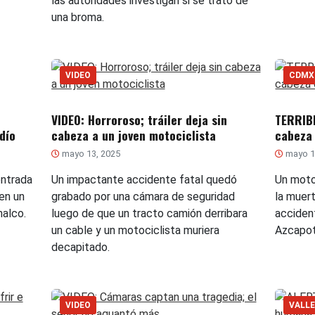
las autoridades investigan si se trató de
una broma.
VIDEO
CDMX
VIDEO: Horroroso; tráiler deja sin
TERRIBL
dío
cabeza a un joven motociclista
cabeza 
mayo 13, 2025
mayo 1
ontrada
Un impactante accidente fatal quedó
Un motoc
en un
grabado por una cámara de seguridad
la muert
halco.
luego de que un tracto camión derribara
accident
un cable y un motociclista muriera
Azcapot
decapitado.
VIDEO
VALLE