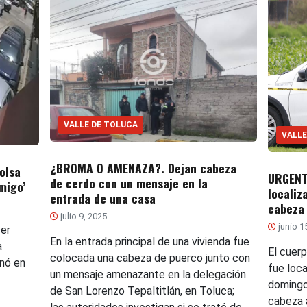
VALLE DE TOLUCA
VALLE
¿BROMA O AMENAZA?. Dejan cabeza
olsa
URGENT
de cerdo con un mensaje en la
migo’
localiz
entrada de una casa
cabeza
julio 9, 2025
junio 1
er
En la entrada principal de una vivienda fue
a
El cuer
colocada una cabeza de puerco junto con
nó en
fue loc
un mensaje amenazante en la delegación
domingo 
de San Lorenzo Tepaltitlán, en Toluca;
cabeza