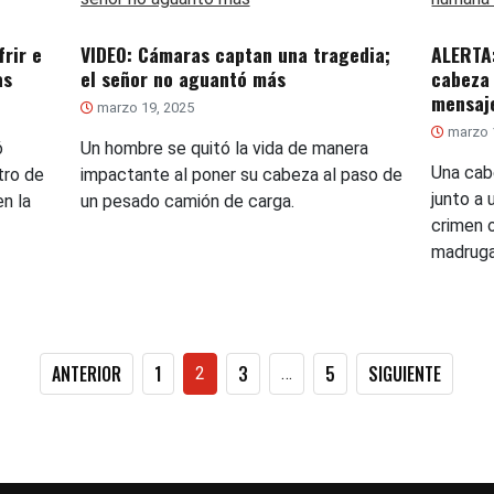
frir e
VIDEO: Cámaras captan una tragedia;
ALERTA:
as
el señor no aguantó más
cabeza
mensaj
marzo 19, 2025
marzo 
ó
Un hombre se quitó la vida de manera
Una cab
tro de
impactante al poner su cabeza al paso de
junto a 
en la
un pesado camión de carga.
crimen o
madruga
Paginación
ANTERIOR
1
3
5
SIGUIENTE
2
…
de
entradas