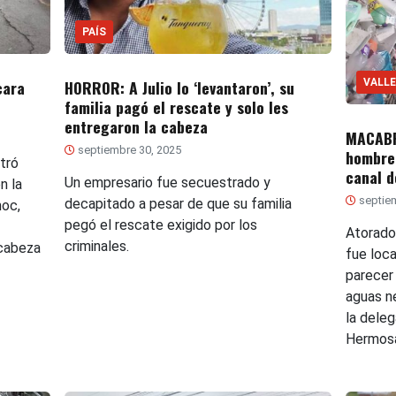
PAÍS
cara
HORROR: A Julio lo ‘levantaron’, su
VALLE
familia pagó el rescate y solo les
entregaron la cabeza
MACABR
septiembre 30, 2025
hombre 
tró
canal 
Un empresario fue secuestrado y
n la
septiem
decapitado a pesar de que su familia
moc,
pegó el rescate exigido por los
Atorado
criminales.
 cabeza
fue loc
parecer
aguas ne
la deleg
Hermosa