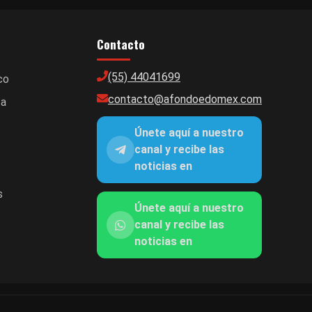
Contacto
(55) 44041699
co
contacto@afondoedomex.com
ca
Únete aquí a nuestro
canal y recibe las
noticias en
s
Únete aquí a nuestro
canal y recibe las
noticias en