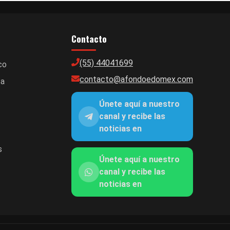
Contacto
(55) 44041699
co
contacto@afondoedomex.com
ca
Únete aquí a nuestro
canal y recibe las
noticias en
s
Únete aquí a nuestro
canal y recibe las
noticias en