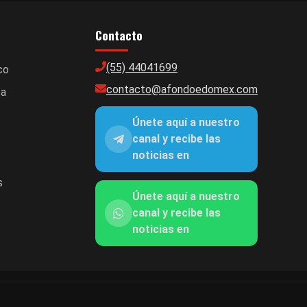
Contacto
(55) 44041699
co
contacto@afondoedomex.com
ca
Únete aquí a nuestro
canal y recibe las
noticias en
s
Únete aquí a nuestro
canal y recibe las
noticias en