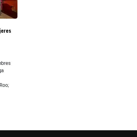
jeres
n
mbres
ga
 Roo;