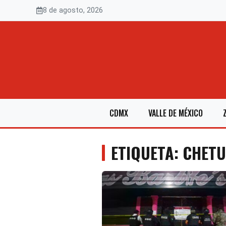
Saltar
8 de agosto, 2026
al
contenido
CDMX
VALLE DE MÉXICO
ETIQUETA: CHET