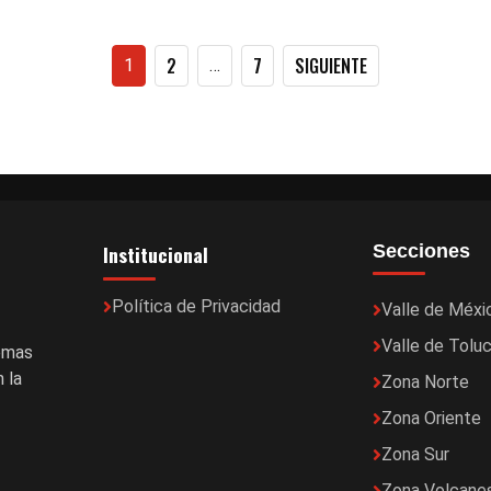
Paginación
2
7
SIGUIENTE
1
…
de
entradas
Institucional
Secciones
Política de Privacidad
Valle de Méxi
Valle de Tolu
temas
 la
Zona Norte
Zona Oriente
Zona Sur
Zona Volcane