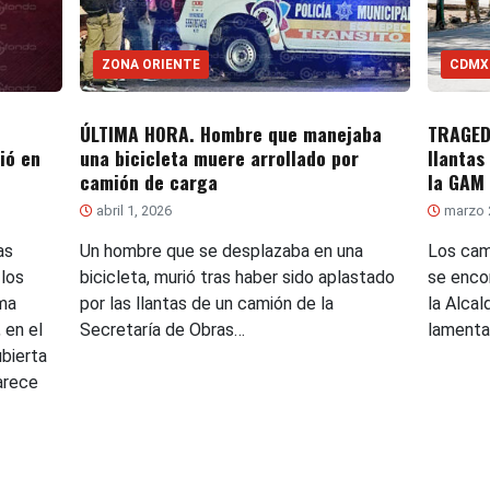
ZONA ORIENTE
CDMX
ÚLTIMA HORA. Hombre que manejaba
TRAGEDI
ió en
una bicicleta muere arrollado por
llantas
camión de carga
la GAM
abril 1, 2026
marzo 
as
Un hombre que se desplazaba en una
Los cam
 los
bicicleta, murió tras haber sido aplastado
se enco
ima
por las llantas de un camión de la
la Alcal
 en el
Secretaría de Obras…
lamenta
bierta
arece