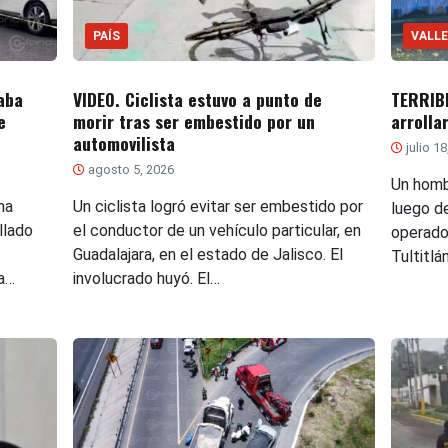
PAÍS
VALLE
aba
VIDEO. Ciclista estuvo a punto de
TERRIBL
e
morir tras ser embestido por un
arrolla
automovilista
julio 1
agosto 5, 2026
Un homb
na
Un ciclista logró evitar ser embestido por
luego de
llado
el conductor de un vehículo particular, en
operado
s
Guadalajara, en el estado de Jalisco. El
Tultitlán
la…
involucrado huyó. El…