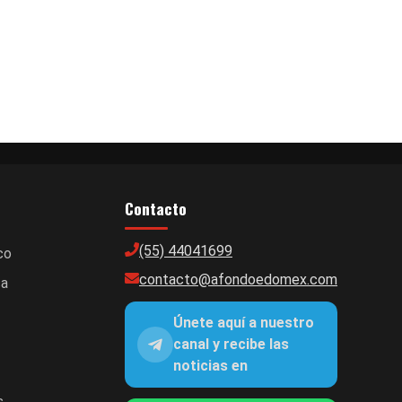
Contacto
(55) 44041699
co
contacto@afondoedomex.com
ca
Únete aquí a nuestro
canal y recibe las
noticias en
s