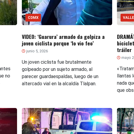
CDMX
VALLE
VIDEO: ‘Guarura’ armado da golpiza a
DRAMÁT
joven ciclista porque ‘lo vio feo’
bicicle
tráiler
junio 5, 2026
mayo 2
Un joven ciclista fue brutalmente
antes
«Tratamo
golpeado por un sujeto armado, al
ue no
llantas 
parecer guardaespaldas, luego de un
e
nada qu
altercado vial en la alcaldía Tlalpan.
que obs