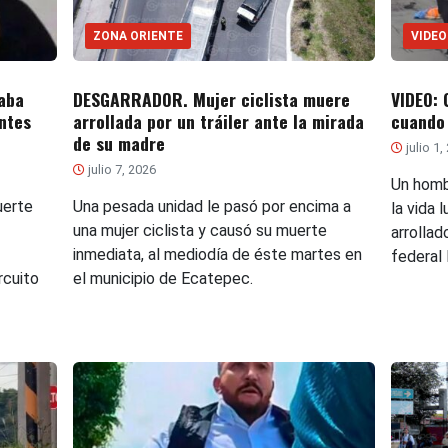
ZONA ORIENTE
VIDEO
haba
DESGARRADOR. Mujer ciclista muere
VIDEO: 
ntes
arrollada por un tráiler ante la mirada
cuando 
de su madre
julio 1,
julio 7, 2026
Un homb
uerte
Una pesada unidad le pasó por encima a
la vida
una mujer ciclista y causó su muerte
arrollad
inmediata, al mediodía de éste martes en
federal
rcuito
el municipio de Ecatepec.