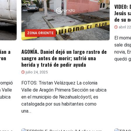
VIDEO:
Jesús s
de su n
abril 2
ZONA ORIENTE
El mome
sale di
ían a
AGONÍA. Daniel dejó un largo rastro de
novia, Em
ron
sangre antes de morir; sufrió una
quedó g
herida y trató de pedir ayuda
julio 24, 2025
rompió
FOTOS: Tristan Velázquez La colonia
a Valle
Valle de Aragón Primera Sección se ubica
ubica
en el municipio de Nezahualcóyotl, es
catalogada por sus habitantes como
una…