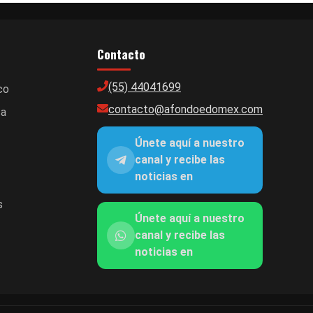
Contacto
(55) 44041699
co
contacto@afondoedomex.com
ca
Únete aquí a nuestro
canal y recibe las
noticias en
s
Únete aquí a nuestro
canal y recibe las
noticias en