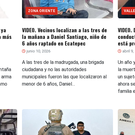
ZONA ORIENTE
VALLE
 ya
VIDEO. Vecinos localizan a las tres de
VIDEO. 
a más
la mañana a Daniel Santiago, niño de
conduct
6 años raptado en Ecatepec
está p
junio 10, 2026
abril 9,
A las tres de la madrugada, una brigada
Un año 
ontaña
ciudadana y no las autoridades
la muert
e arma
municipales fueron las que localizaron al
un suje
ismo
menor de 6 años, Daniel…
ahora se
familia e