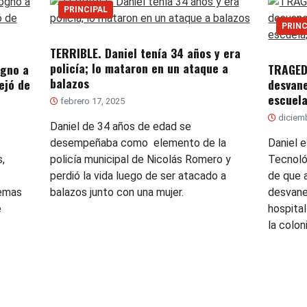
PRINCIPAL
PRINC
TERRIBLE. Daniel tenía 34 años y era
policía; lo mataron en un ataque a
ogno a
TRAGEDI
balazos
ejó de
desvan
escuela
febrero 17, 2025
diciemb
Daniel de 34 años de edad se
desempeñaba como elemento de la
Daniel e
,
policía municipal de Nicolás Romero y
Tecnoló
perdió la vida luego de ser atacado a
de que 
lemas
balazos junto con una mujer.
desvanec
e
hospital
la colo