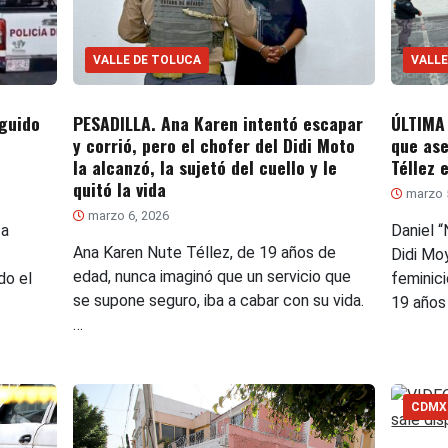
VALLE DE TOLUCA
VALLE
guido
PESADILLA. Ana Karen intentó escapar
ÚLTIMA
y corrió, pero el chofer del Didi Moto
que ase
la alcanzó, la sujetó del cuello y le
Téllez 
quitó la vida
marzo 
marzo 6, 2026
 a
Daniel 
Ana Karen Nute Téllez, de 19 años de
Didi Mo
edad, nunca imaginó que un servicio que
do el
feminic
se supone seguro, iba a cabar con su vida.
19 años
…
CDMX