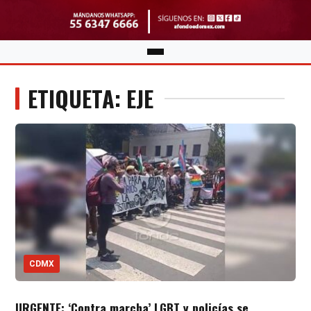
ETIQUETA: EJE
CDMX
URGENTE: ‘Contra marcha’ LGBT y policías se