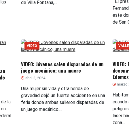
El pres
las
de Villa Fontana,…
Fernand
este do
de San C
VIDEO
VALLE
VIDEO: Jóvenes salen disparadas de un
VIDEO: 
juego mecánico; una muere
decenas
ran
Edomex
 de
abril 3, 2024
marzo 
Una mujer sin vida y otra herida de
Habitan
gravedad dejó un fuerte accidente en una
 de la
cuando 
feria donde ambas salieron disparadas de
 en
peligro
un juego mecánico.…
ederal
láser ha
zona…