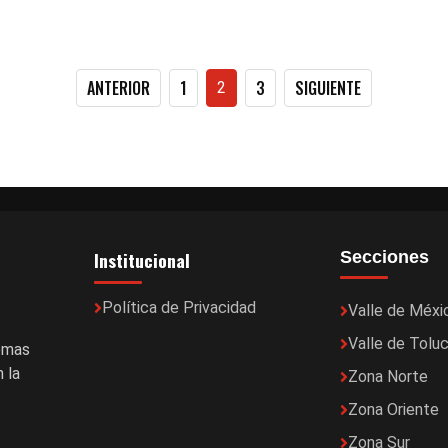
Paginación
ANTERIOR
1
3
SIGUIENTE
2
de
entradas
Institucional
Secciones
Política de Privacidad
Valle de Méxi
Valle de Tolu
temas
 la
Zona Norte
Zona Oriente
Zona Sur