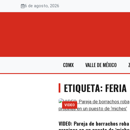
Saltar
6 de agosto, 2026
al
contenido
CDMX
VALLE DE MÉXICO
ETIQUETA: FERIA
VIDEO
VIDEO: Pareja de borrachos roba
propinas en un puesto de ‘miche