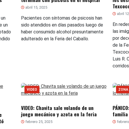
Texcoc
abril 15, 2025
abril 1
 un
Pacientes con síntomas de psicosis han
En redes
e un
sido atendidos en días pasados luego de
las imá
aptado
haber consumido alcohol presuntamente
por dec
ndido
adulterado en la Feria del Caballo.
de la Fe
Texcoco
Luis R. 
corridos
VIDEO
ZONA
VIDEO: Chavita sale volando de un
PÁNICO:
juego mecánico y azota en la feria
familia
e
tó
febrero 25, 2025
febrero