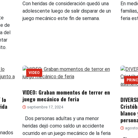
Con heridas de consideración quedó una
En medi
adolescente luego de salir disparar de un
familia
te
juego mecánico este fin de semana.
feria e
te de
ia del
ntar
to.
VIDEO
PRINC
VIDEO: Graban momentos de terror en
juego mecánico de feria
 lo
DIVERSI
vida
Cristób
septiembre 17, 2024
blanco 
Dos personas adultas y una menor
person
heridas dejó como saldo un accidente
agosto 
inados
ocurrido en un juego mecánico de la feria