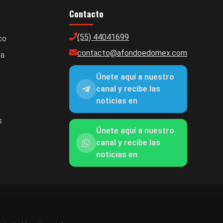
Contacto
(55) 44041699
co
contacto@afondoedomex.com
ca
Únete aquí a nuestro
canal y recibe las
noticias en
s
Únete aquí a nuestro
canal y recibe las
noticias en