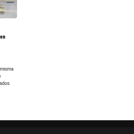
 en
 misma
e
ados.