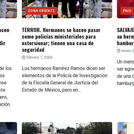
ZONA ORIENTE
PAÍS
acen
TERROR. Hermanos se hacen pasar
SALVAJE
como policías ministeriales para
su herm
dir
extorsionar; tienen una casa de
hambur
seguridad
enero 3
febrero 1, 2026
Un meno
de los
Los hermanos Ramírez Ramos dicen ser
ser agr
os
elementos de la Policía de Investigación
de una 
ense
de la Fiscalía General de Justicia del
hamburg
nte
Estado de México, pero en…
ero,
ación.