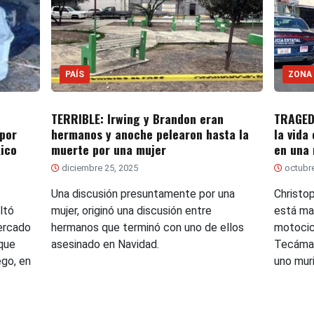
PAÍS
ZONA
TERRIBLE: Irwing y Brandon eran
TRAGEDI
por
hermanos y anoche pelearon hasta la
la vida
xico
muerte por una mujer
en una
diciembre 25, 2025
octubre
Una discusión presuntamente por una
Christo
ltó
mujer, originó una discusión entre
está ma
tercado
hermanos que terminó con uno de ellos
motocic
que
asesinado en Navidad.
Tecámac
ego, en
uno muri