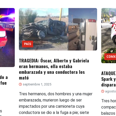
PAÍS
CDMX
TRAGEDIA: Óscar, Alberto y Gabriela
eran hermanos, ella estaba
embarazada y una conductora los
ATAQUE.
do a
mató
Spark y
 fue
dispara
septiembre 1, 2025
agosto
Tres hermanos, dos hombres y una mujer
embarazada, murieron luego de ser
Tres ho
impactados por una camioneta cuya
compact
es
conductora se dio a la fuga a pie; siete
balazos 