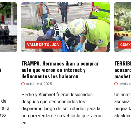
VALLE DE TOLUCA
CDMX
TRAMPA. Hermanos iban a comprar
TERRIB
á
auto que vieron en internet y
acosaro
delincuentes los balearon
machet
octubre 4, 2025
septiem
Pedro y Abimael fueron lesionados
Un homb
 de
después que desconocidos les
asesina
 a la
dispararon luego de ser citados para la
originad
oto
compra venta de un vehículo que vieron
alcaldí
en…