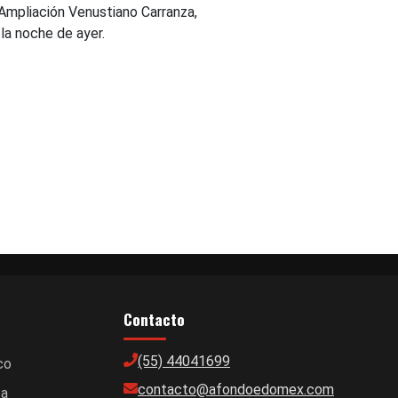
 Ampliación Venustiano Carranza,
la noche de ayer.
Contacto
(55) 44041699
co
contacto@afondoedomex.com
ca