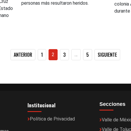
Cruz
personas más resultaron heridos.
colonia
 Estado
durante 
rmano
Paginación
ANTERIOR
1
3
5
SIGUIENTE
2
…
de
entradas
Institucional
Secciones
Política de Privacidad
Valle de Méxi
Valle de Tolu