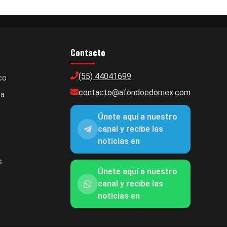
Contacto
(55) 44041699
co
contacto@afondoedomex.com
ca
Únete aquí a nuestro
canal y recibe las
noticias en
s
Únete aquí a nuestro
canal y recibe las
noticias en