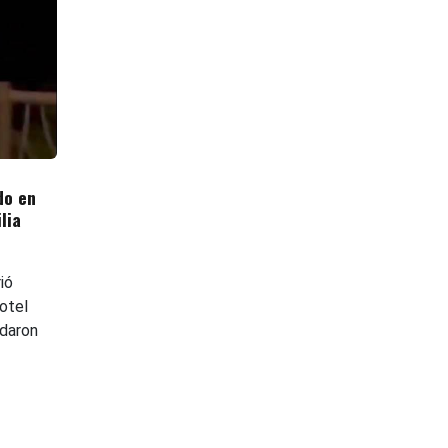
do en
lia
ió
otel
edaron