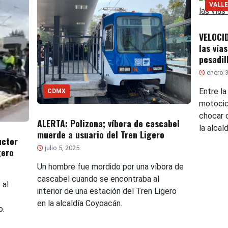
VALLE
VELOCID
las vía
pesadil
enero 3
Entre la
CDMX
motocic
chocar c
ALERTA: Polizona; víbora de cascabel
la alcal
muerde a usuario del Tren Ligero
uctor
julio 5, 2025
gero
Un hombre fue mordido por una víbora de
cascabel cuando se encontraba al
 al
interior de una estación del Tren Ligero
en la alcaldía Coyoacán.
o.