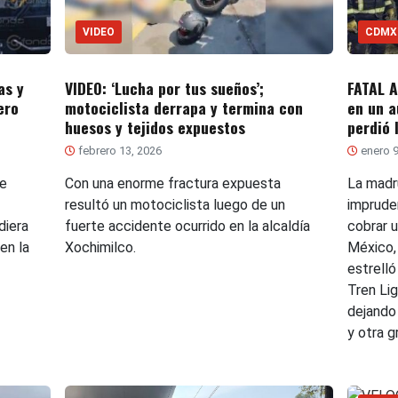
VIDEO
CDMX
as y
VIDEO: ‘Lucha por tus sueños’;
FATAL 
ero
motociclista derrapa y termina con
en un a
huesos y tejidos expuestos
perdió 
febrero 13, 2026
enero 9
de
Con una enorme fractura expuesta
La madr
resultó un motociclista luego de un
impruden
diera
fuerte accidente ocurrido en la alcaldía
cobrar u
 en la
Xochimilco.
México,
estrell
Tren Lig
dejando
y otra 