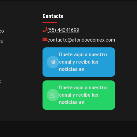
Contacto
(55) 44041699
co
contacto@afondoedomex.com
ca
Únete aquí a nuestro
canal y recibe las
noticias en
s
Únete aquí a nuestro
canal y recibe las
noticias en