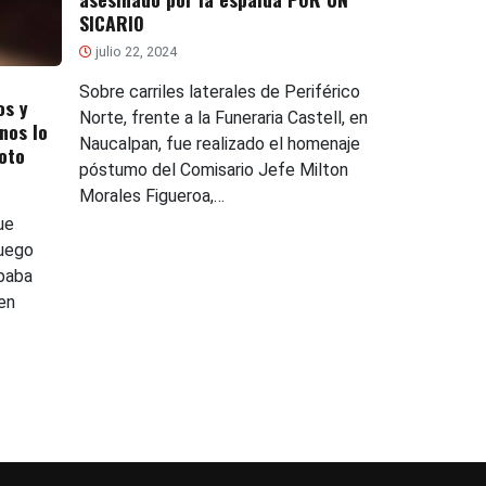
SICARIO
julio 22, 2024
Sobre carriles laterales de Periférico
os y
Norte, frente a la Funeraria Castell, en
nos lo
Naucalpan, fue realizado el homenaje
oto
póstumo del Comisario Jefe Milton
Morales Figueroa,…
ue
luego
baba
en