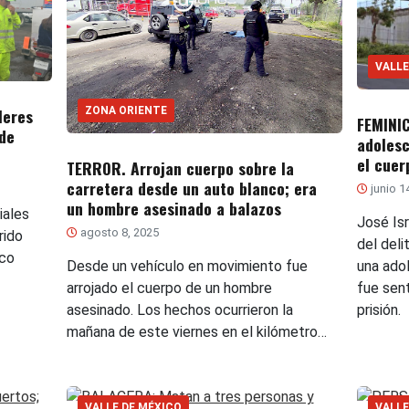
VALLE
leres
ZONA ORIENTE
FEMINIC
de
adoles
el cuer
TERROR. Arrojan cuerpo sobre la
carretera desde un auto blanco; era
junio 1
un hombre asesinado a balazos
iales
José Is
agosto 8, 2025
rido
del deli
oco
una ado
Desde un vehículo en movimiento fue
fue sen
arrojado el cuerpo de un hombre
prisión.
asesinado. Los hechos ocurrieron la
mañana de este viernes en el kilómetro…
VALLE DE MÉXICO
VALLE