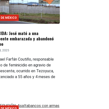
 DE MÉXICO
IDA: José mató a una
cente embarazada y abandonó
po
4, 2025
rael Farfán Coutiño, responsable
to de feminicidio en agravio de
lescente, ocurrido en Tezoyuca,
tenciado a 55 años y 4 meses de
 DE MÉXICO