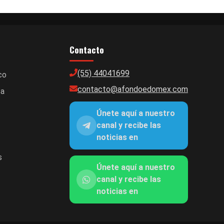
Contacto
(55) 44041699
co
contacto@afondoedomex.com
ca
Únete aquí a nuestro
canal y recibe las
noticias en
s
Únete aquí a nuestro
canal y recibe las
noticias en