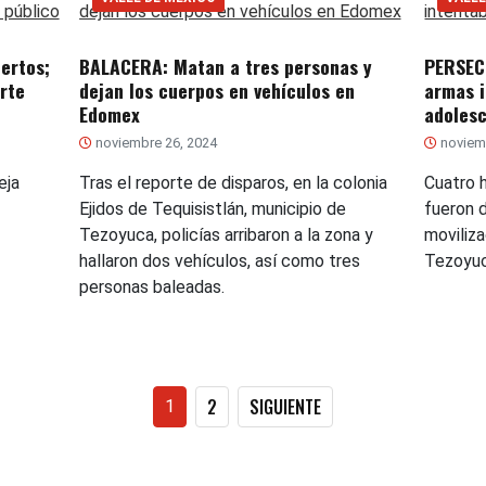
ertos;
BALACERA: Matan a tres personas y
PERSEC
rte
dejan los cuerpos en vehículos en
armas i
Edomex
adoles
noviembre 26, 2024
noviemb
eja
Tras el reporte de disparos, en la colonia
Cuatro 
Ejidos de Tequisistlán, municipio de
fueron 
Tezoyuca, policías arribaron a la zona y
moviliza
hallaron dos vehículos, así como tres
Tezoyu
personas baleadas.
Paginación
2
SIGUIENTE
1
de
entradas