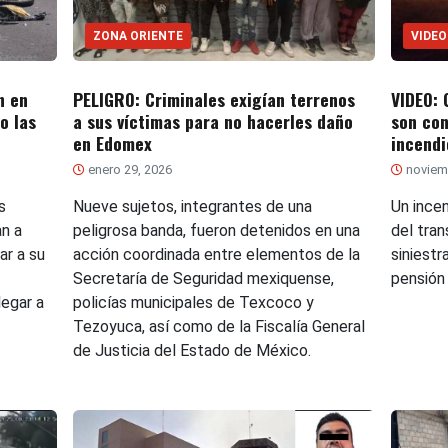
ZONA ORIENTE
VIDEO
n en
PELIGRO: Criminales exigían terrenos
VIDEO: 
o las
a sus víctimas para no hacerles daño
son co
en Edomex
incendi
enero 29, 2026
noviemb
s
Nueve sujetos, integrantes de una
Un ince
n a
peligrosa banda, fueron detenidos en una
del tra
ar a su
acción coordinada entre elementos de la
siniest
Secretaría de Seguridad mexiquense,
pensión
legar a
policías municipales de Texcoco y
Tezoyuca, así como de la Fiscalía General
de Justicia del Estado de México.