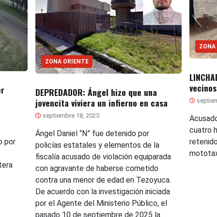
ZONA
ZONA ORIENTE
LINCHA
vecinos
er
DEPREDADOR: Ángel hizo que una
jovencita viviera un infierno en casa
septiem
septiembre 18, 2025
Acusado
cuatro 
Ángel Daniel “N” fue detenido por
o por
retenid
policías estatales y elementos de la
mototax
fiscalía acusado de violación equiparada
tera
con agravante de haberse cometido
contra una menor de edad en Tezoyuca.
De acuerdo con la investigación iniciada
por el Agente del Ministerio Público, el
pasado 10 de septiembre de 2025 la