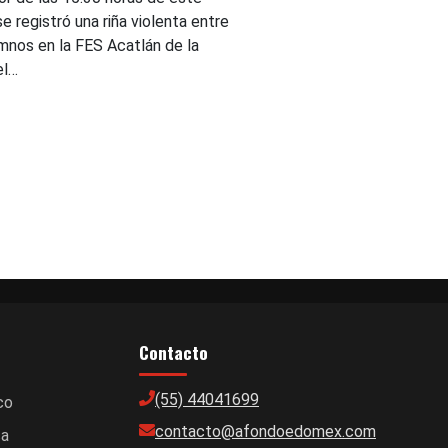
se registró una riña violenta entre
umnos en la FES Acatlán de la
el…
Contacto
(55) 44041699
co
contacto@afondoedomex.com
ca