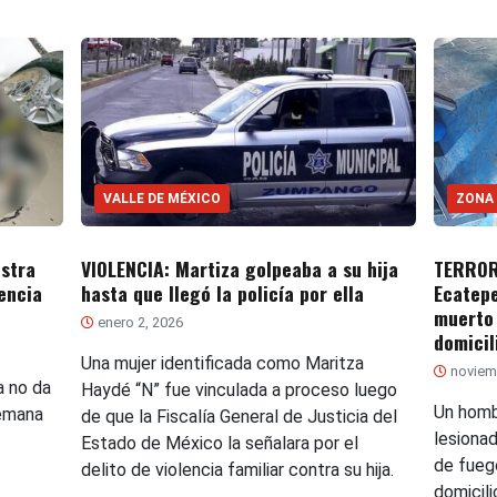
VALLE DE MÉXICO
ZONA
stra
VIOLENCIA: Martiza golpeaba a su hija
TERROR.
encia
hasta que llegó la policía por ella
Ecatep
muerto 
enero 2, 2026
domicil
Una mujer identificada como Maritza
noviem
a no da
Haydé “N” fue vinculada a proceso luego
Un homb
semana
de que la Fiscalía General de Justicia del
lesiona
Estado de México la señalara por el
de fuego
delito de violencia familiar contra su hija.
domicili