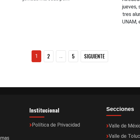
jueves, 
tres al
UNAM, 
Paginación
2
5
SIGUIENTE
1
…
de
entradas
Institucional
Secciones
Política de Privacidad
Valle de Méxi
Valle de Tolu
temas