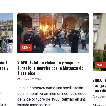
CDMX
ón Z
VIDEO. Estallan violencia y saqueos
VALLE
gas y
durante la marcha por la Matanza de
Tlatelolco
VIDEO.
octubre 2, 2025
navaja 
Lo que comenzó como una movilización
una riñ
l
conmemorativa en memoria de los caídos
septiem
s
del 2 de octubre de 1968, terminó en una
de la
jornada marcada por…
Alreded