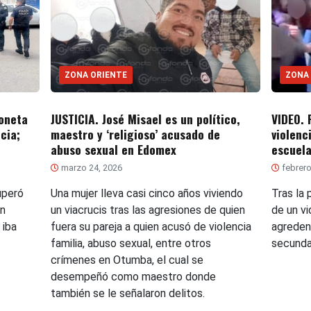
ZONA ORIENTE
ZONA
oneta
JUSTICIA. José Misael es un político,
VIDEO. 
cia;
maestro y ‘religioso’ acusado de
violenc
abuso sexual en Edomex
escuel
marzo 24, 2026
febrero
uperó
Una mujer lleva casi cinco años viviendo
Tras la 
on
un viacrucis tras las agresiones de quien
de un v
 iba
fuera su pareja a quien acusó de violencia
agreden
familia, abuso sexual, entre otros
secunda
crímenes en Otumba, el cual se
desempeñó como maestro donde
también se le señalaron delitos.