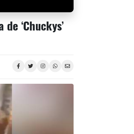
a de ‘Chuckys’
Compartir