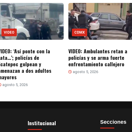
VIDEO
CDMX
VIDEO: ‘Así ponte con la
VIDEO: Ambulantes retan a
rata…’; policías de
policías y se arma fuerte
Ecatepec golpean y
enfrentamiento callejero
amenazan a dos adultos
agosto 5, 2026
mayores
agosto 5, 2026
Institucional
Secciones