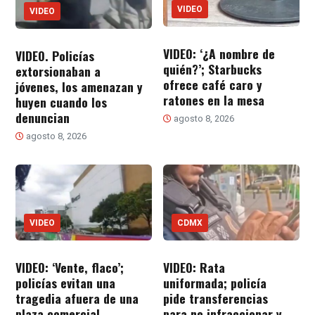
VIDEO
VIDEO
VIDEO: ‘¿A nombre de
VIDEO. Policías
quién?’; Starbucks
extorsionaban a
ofrece café caro y
jóvenes, los amenazan y
ratones en la mesa
huyen cuando los
denuncian
agosto 8, 2026
agosto 8, 2026
VIDEO
CDMX
VIDEO: ‘Vente, flaco’;
VIDEO: Rata
policías evitan una
uniformada; policía
tragedia afuera de una
pide transferencias
plaza comercial
para no infraccionar y