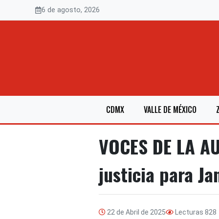
Saltar
6 de agosto, 2026
al
contenido
CDMX
VALLE DE MÉXICO
VOCES DE LA AUS
justicia para Ja
22 de Abril de 2025
Lecturas
828