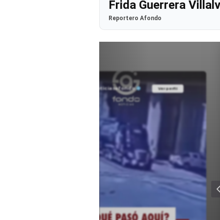
Frida Guerrera Villal
Reportero Afondo
@noticiasafondo
Ver perfil
Ver perfil
fil
fil