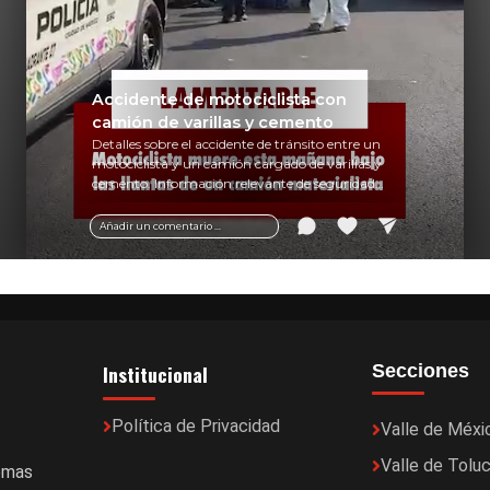
Accidente de motociclista con
camión de varillas y cemento
Detalles sobre el accidente de tránsito entre un
motociclista y un camión cargado de varillas y
cemento. Información relevante de seguridad
vial y recomendaciones para motociclistas.
Añadir un comentario ...
Institucional
Secciones
Política de Privacidad
Valle de Méxi
Valle de Tolu
temas