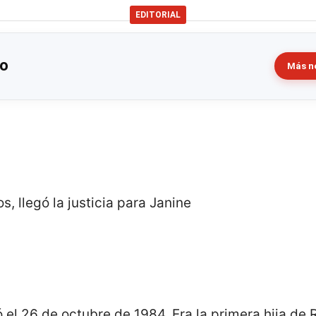
EDITORIAL
zo
Más no
, llegó la justicia para Janine
 el 26 de octubre de 1984. Era la primera hija de