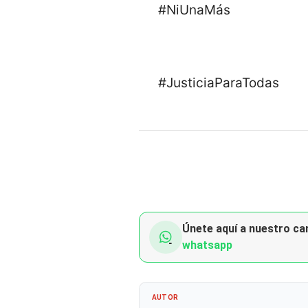
#NiUnaMás
#JusticiaParaTodas
Únete aquí a nuestro can
whatsapp
AUTOR