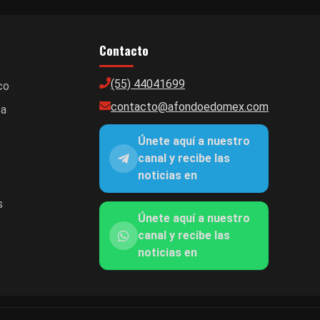
Contacto
(55) 44041699
co
contacto@afondoedomex.com
ca
Únete aquí a nuestro
canal y recibe las
noticias en
s
Únete aquí a nuestro
canal y recibe las
noticias en