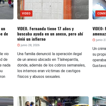
VIDEO
CDMX
 un
VIDEO. Fernanda tiene 17 años y
VIDEO: 
be de
buscaba ayuda en un anexo, pero ahí
amenaz
vivió un infierno
junio 2
junio 28, 2026
Un crimi
le vio
Una familia denunció la operación ilegal
su propi
ad de
de un anexo ubicado en Tlalnepantla,
operaba
e nada
donde, además de los cobros semanales,
Gustavo
su
los internos eran víctimas de castigos
eron
físicos y abusos sexuales.