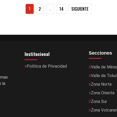
Paginación
2
14
SIGUIENTE
1
…
de
entradas
Institucional
Secciones
Política de Privacidad
Valle de Méxi
Valle de Tolu
temas
 la
Zona Norte
Zona Oriente
Zona Sur
Zona Volcane