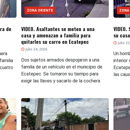
ZONA ORIENTE
ZONA
era de
VIDEO. Asaltantes se meten a una
VIDEO. 
casa y amenazan a familia para
su casa
quitarles su carro en Ecatepec
julio 2
julio 24, 2026
uera
Un homb
Dos sujetos armados despojaron a una
familia
interior
familia de un vehículo en el municipio de
 cuatro
Ecatepe
Ecatepec. Se tomaron su tiempo para
las cau
exigir las llaves y sacarlo de la cochera.