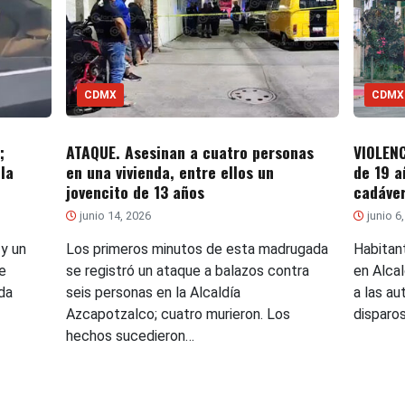
CDMX
CDMX
;
ATAQUE. Asesinan a cuatro personas
VIOLENC
la
en una vivienda, entre ellos un
de 19 a
jovencito de 13 años
cadáve
junio 14, 2026
junio 6
 y un
Los primeros minutos de esta madrugada
Habitan
e
se registró un ataque a balazos contra
en Alca
da
seis personas en la Alcaldía
a las au
Azcapotzalco; cuatro murieron. Los
disparo
hechos sucedieron…