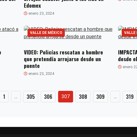
Edomex
enero 23, 2024
VALLE DE MÉXICO
VALLE
e
VIDEO: Policías rescatan a hombre
IMPACTA
que pretendía arrojarse desde un
desde el
puente
enero 2
enero 23, 2024
Paginación
1
305
306
308
309
319
…
307
…
de
entradas