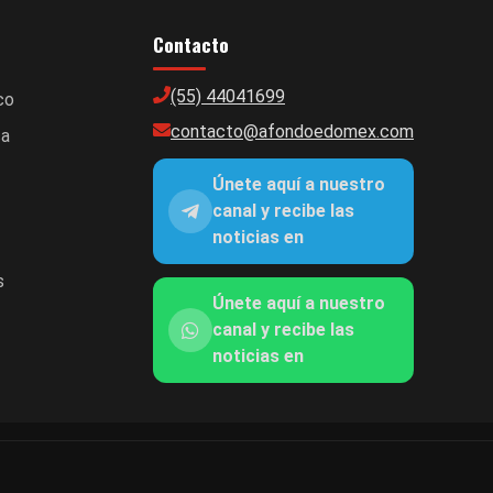
Contacto
(55) 44041699
co
contacto@afondoedomex.com
ca
Únete aquí a nuestro
canal y recibe las
noticias en
s
Únete aquí a nuestro
canal y recibe las
noticias en