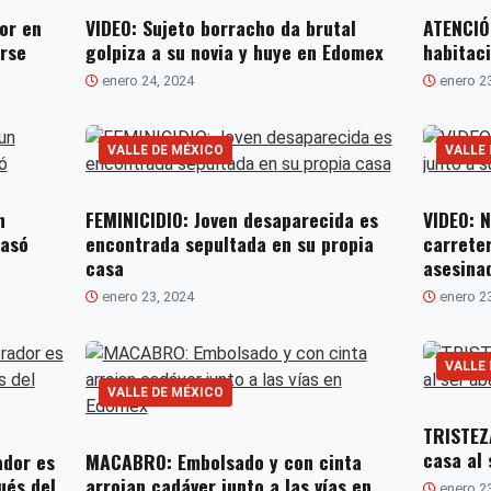
or en
VIDEO: Sujeto borracho da brutal
ATENCIÓ
arse
golpiza a su novia y huye en Edomex
habitaci
enero 24, 2024
enero 2
VALLE DE MÉXICO
VALLE
n
FEMINICIDIO: Joven desaparecida es
VIDEO: N
pasó
encontrada sepultada en su propia
carreter
casa
asesina
enero 23, 2024
enero 2
VALLE
VALLE DE MÉXICO
TRISTEZ
casa al
ador es
MACABRO: Embolsado y con cinta
ués del
arrojan cadáver junto a las vías en
enero 2